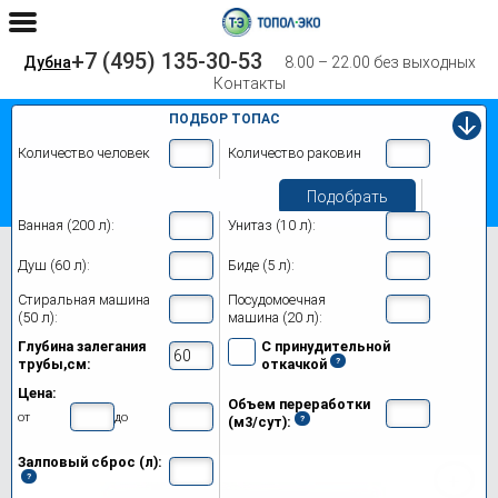
+7 (495) 135-30-53
Дубна
8.00 – 22.00 без выходных
Контакты
ПОДБОР ТОПАС
Количество человек
Количество раковин
Подобрать
Ванная (200 л):
Унитаз (10 л):
Главная
Топас 20
Душ (60 л):
Биде (5 л):
Септик Топас 20 в Дубне
Стиральная машина
Посудомоечная
(50 л):
машина (20 л):
Модификации
Глубина залегания
С принудительной
трубы,см:
откачкой
Цены на монтаж
Цена:
Объем переработки
Обслуживание
от
до
(м3/сут):
Залповый сброс (л):