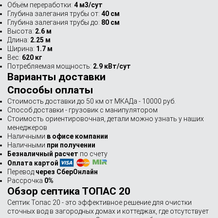
Объём переработки:
4 м3/сут
Глубина залегания трубы от:
40 см
Глубина залегания трубы до:
80 см
Высота:
2.6 м
Длина:
2.25 м
Ширина:
1.7 м
Вес:
620 кг
Потребляемая мощность:
2.9 кВт/сут
Варианты доставки
Способы оплаты
Стоимость доставки до 50 км от МКАДа - 10000 руб.
Способ доставки - грузовик с манипулятором
Стоимость ориентировочная, детали можно узнать у наших
менеджеров
Наличными
в офисе компании
Наличными
при получении
Безналичный расчет
по счету
Оплата картой
Перевод
через СберОнлайн
Рассрочка
0%
Обзор септика ТОПАС 20
Септик Топас 20 - это эффективное решение для очистки
сточных вод в загородных домах и коттеджах, где отсутствует