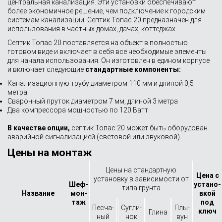
центральная канализация. Эти установки обеспечивают
более экономичное решение, чем подключение к городским
системам канализации. Септик Топас 20 предназначен для
использования в частных домах, дачах, коттеджах.
Септик Топас 20 поставляется на объект в полностью
готовом виде и включает в себя все необходимые элементы
для начала использования. Он изготовлен в едином корпусе
и включает следующие
стандартные компоненты:
Канализационную трубу диаметром 110 мм и длиной 0,5
метра
Сварочный пруток диаметром 7 мм, длиной 3 метра
Два компрессора мощностью по 120 Ватт
В качестве опции,
септик Топас 20 может быть оборудован
аварийной сигнализацией (световой или звуковой).
Цены на монтаж
Цены на стандартную
Цена с
установку в зависимости от
Шеф-
устано­
типа грунта
Назва­ние
мон­
вкой
таж
под
Песча­
Сугли­
Плы­
ключ
Глина
ный
нок
вун