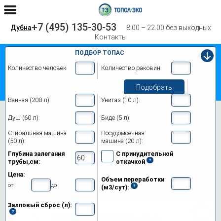
+7 (495) 135-30-53
Дубна
8.00 – 22.00 без выходных
Контакты
ПОДБОР ТОПАС
Количество человек
Количество раковин
Подобрать
Ванная (200 л):
Унитаз (10 л):
Главная
Топас 50
Душ (60 л):
Биде (5 л):
Септик Топас 50 в Дубне
Стиральная машина
Посудомоечная
(50 л):
машина (20 л):
Модификации
Глубина залегания
С принудительной
трубы,см:
откачкой
Цены на монтаж
Цена:
Объем переработки
Обслуживание
от
до
(м3/сут):
Залповый сброс (л):