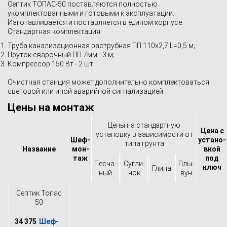
Септик ТОПАС-50 поставляются полностью
укомплектованными и готовыми к эксплуатации.
Изготавливается и поставляется в едином корпусе.
Стандартная комплектация:
Труба канализационная раструбная ПП 110х2,7 L=0,5 м;
Пруток сварочный ПП 7мм - 3 м;
Компрессор 150 Вт - 2 шт.
Очистная станция может дополнительно комплектоваться
световой или иной аварийной сигнализацией.
Цены на монтаж
Цены на стандартную
Цена с
установку в зависимости от
Шеф-
устано­
типа грунта
Назва­ние
мон­
вкой
таж
под
Песча­
Сугли­
Плы­
ключ
Глина
ный
нок
вун
Септик Топас
50
34 375