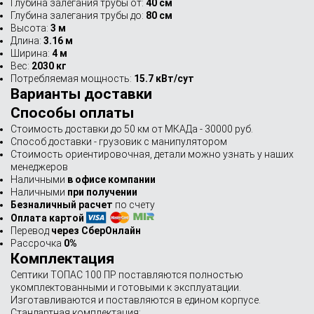
Глубина залегания трубы от:
40 см
Глубина залегания трубы до:
80 см
Высота:
3 м
Длина:
3.16 м
Ширина:
4 м
Вес:
2030 кг
Потребляемая мощность:
15.7 кВт/сут
Варианты доставки
Способы оплаты
Стоимость доставки до 50 км от МКАДа - 30000 руб.
Способ доставки - грузовик с манипулятором
Стоимость ориентировочная, детали можно узнать у наших
менеджеров
Наличными
в офисе компании
Наличными
при получении
Безналичный расчет
по счету
Оплата картой
Перевод
через СберОнлайн
Рассрочка
0%
Комплектация
Септики ТОПАС 100 ПР поставляются полностью
укомплектованными и готовыми к эксплуатации.
Изготавливаются и поставляются в едином корпусе.
Стандартная комплектация: