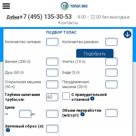
+7 (495) 135-30-53
Дубна
8.00 – 22.00 без выходных
Контакты
ПОДБОР ТОПАС
Количество человек
Количество раковин
Подобрать
Ванная (200 л):
Унитаз (10 л):
Главная
Топас 100 Пр
Душ (60 л):
Биде (5 л):
Септик Топас 100 Пр в Дубне
Стиральная машина
Посудомоечная
(50 л):
машина (20 л):
Модификации
Глубина залегания
С принудительной
трубы,см:
откачкой
Цены на монтаж
Цена:
Объем переработки
Обслуживание
от
до
(м3/сут):
Залповый сброс (л):