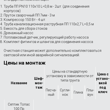
Труба ПП PN10 110x10 L=0,8 м - 2шт. (для соединения
корпусов)
Пруток сварочный ПП 7мм - 3 м
Компрессор 150 Вт - 4 шт.
Труба канализационная раструбная ПП 110х2,7 L=0,5 м
Емкость для сбора стоков
Дренажный насос
Поплавковый датчик, регулирующий работу насоса
Комплект фитингов и шлангов для соединения насоса
Очистная станция может дополнительно комплектоваться
световой или иной аварийной сигнализацией.
Цены на монтаж
Цены на стандартную
Цена с
установку в зависимости от
Шеф-
устано­
типа грунта
Назва­ние
мон­
вкой
таж
под
Песча­
Сугли­
Плы­
ключ
Глина
ный
нок
вун
Септик Топас
100 Пр