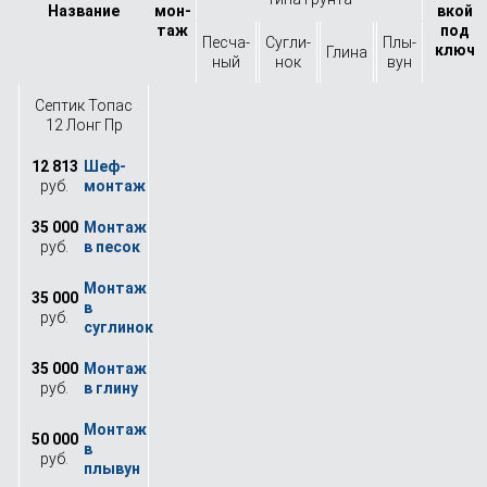
Назва­ние
мон­
вкой
таж
под
Песча­
Сугли­
Плы­
ключ
Глина
ный
нок
вун
Септик Топас
12 Лонг Пр
12 813
руб.
35 000
руб.
35 000
руб.
35 000
руб.
50 000
руб.