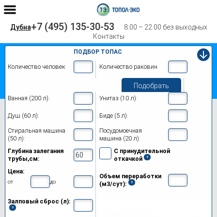
+7 (495) 135-30-53
Дубна
8.00 – 22.00 без выходных
Контакты
ПОДБОР ТОПАС
Количество человек
Количество раковин
Подобрать
Ванная (200 л):
Унитаз (10 л):
Главная
Топас 12 Лонг Пр
Душ (60 л):
Биде (5 л):
Септик Топас 12 Лонг Пр в Дубне
Стиральная машина
Посудомоечная
(50 л):
машина (20 л):
Модификации
Глубина залегания
С принудительной
трубы,см:
откачкой
Цены на монтаж
Цена:
Объем переработки
Обслуживание
от
до
(м3/сут):
Залповый сброс (л):