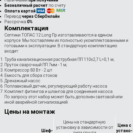
Наличными
при получении
Безналичный расчет
по счету
Оплата картой
Перевод
через СберОнлайн
Рассрочка
0%
Комплектация
Септики ТОПАС 12 Long Пр изготавливаются в едином
корпусе. Мы поставляем их полностью укомплектованными и
готовыми к эксплуатации. В стандартную комплектацию
входит:
Труба канализационная раструбная ПП 110х2,7 L=0,1 м;
Пруток сварочный ПП 7мм - 1 м;
Компрессор 80 Вт - 2 шт.
Емкость для сбора стоков
Дренажный насос
Поплавковый датчик, регулирующий работу насоса
Комплект фитингов и шлангов для соединения насоса.
По запросу этот набор может быть дополнен световой или
иной аварийной сигнализацией.
Цены на монтаж
Цены на стандартную
Цена с
установку в зависимости от
Шеф-
устано­
типа грунта