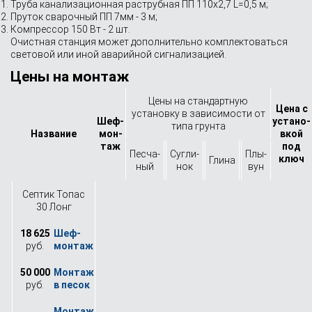
Труба канализационная раструбная ПП 110х2,7 L=0,5 м;
Пруток сварочный ПП 7мм - 3 м;
Компрессор 150 Вт - 2 шт.
Очистная станция может дополнительно комплектоваться
световой или иной аварийной сигнализацией.
Цены на монтаж
Цены на стандартную
Цена с
установку в зависимости от
Шеф-
устано­
типа грунта
Назва­ние
мон­
вкой
таж
под
Песча­
Сугли­
Плы­
ключ
Глина
ный
нок
вун
Септик Топас
30 Лонг
18 625
руб.
50 000
руб.