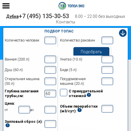
+7 (495) 135-30-53
Дубна
8.00 – 22.00 без выходных
Контакты
ПОДБОР ТОПАС
Количество человек
Количество раковин
Подобрать
Ванная (200 л):
Унитаз (10 л):
Главная
Топас 30 Лонг
Душ (60 л):
Биде (5 л):
Септик Топас 30 Лонг в Дубне
Стиральная машина
Посудомоечная
(50 л):
машина (20 л):
Модификации
Глубина залегания
С принудительной
трубы,см:
откачкой
Цены на монтаж
Цена:
Объем переработки
Обслуживание
от
до
(м3/сут):
Залповый сброс (л):