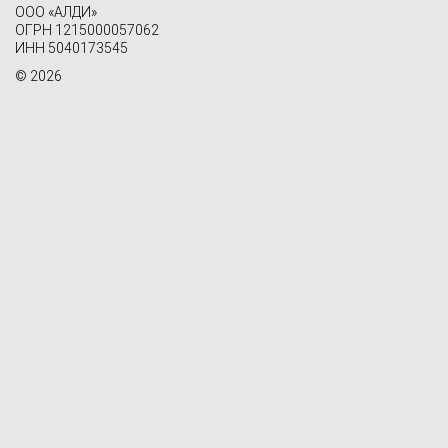
OOO «АЛДИ»
ОГРН 1215000057062
ИНН 5040173545
© 2026