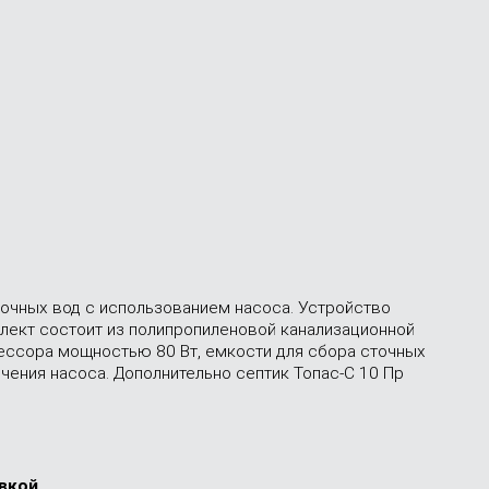
очных вод с использованием насоса. Устройство
лект состоит из полипропиленовой канализационной
рессора мощностью 80 Вт, емкости для сбора сточных
чения насоса. Дополнительно септик Топас-С 10 Пр
­вкой