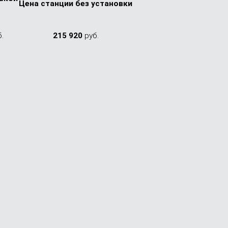
Цена стан­ции без установки
.
215 920
руб.