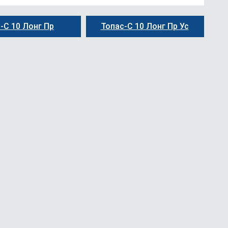
-С 10 Лонг Пр
Топас-С 10 Лонг Пр Ус