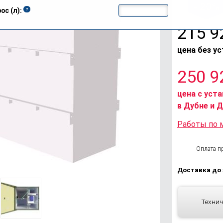
- 20%
ос (л):
215 
цена без у
250 
цена с уст
в Дубне и 
Работы по 
Оплата п
Доставка до 
Технич