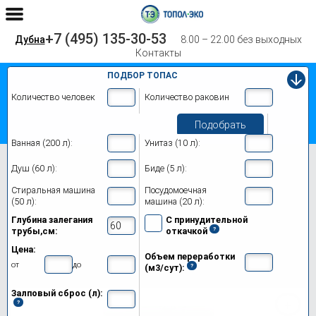
+7 (495) 135-30-53
Дубна
8.00 – 22.00 без выходных
Контакты
ПОДБОР ТОПАС
Количество человек
Количество раковин
Подобрать
Ванная (200 л):
Унитаз (10 л):
Главная
Топас-С 5 Лонг Пр
Душ (60 л):
Биде (5 л):
Септик Топас-С 5 Лонг Пр в Дубне
Стиральная машина
Посудомоечная
(50 л):
машина (20 л):
Модификации
Глубина залегания
С принудительной
трубы,см:
откачкой
Цены на монтаж
Цена:
Объем переработки
Обслуживание
от
до
(м3/сут):
Залповый сброс (л):