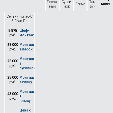
Песча­
Сугли­
Плы­
ключ
Глина
ный
нок
вун
Септик Топас-С
5 Лонг Пр
8 875
руб.
28 000
руб.
28 000
руб.
28 000
руб.
43 000
руб.