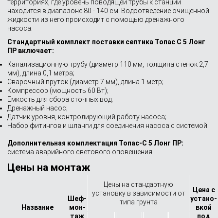
территориях, где уровень поводящей трубы к станции
находится в диапазоне 80 - 140 см. Водоотведение очищенной
жидкости из него происходит с помощью дренажного
насоса.
Стандартный комплект поставки септика Топас С 5 Лонг
ПР включает:
Канализационную трубу (диаметр 110 мм, толщина стенок 2,7
мм), длина 0,1 метра;
Сварочный пруток (диаметр 7 мм), длина 1 метр;
Компрессор (мощность 60 Вт);
Емкость для сбора сточных вод;
Дренажный насос;
Датчик уровня, контролирующий работу насоса;
Набор фитингов и шланги для соединения насоса с системой.
Дополнительная комплектация Топас-С 5 Лонг ПР:
система аварийного светового оповещения
Цены на монтаж
Цены на стандартную
Цена с
установку в зависимости от
Шеф-
устано­
типа грунта
Назва­ние
мон­
вкой
таж
под